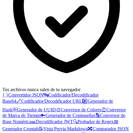
Tus archivos nunca salen de tu navegador
{ }
Convertidor JSON
🔤
Codificador/Decodificador
Base64
🔗
Codificador/Decodificador URL
#️⃣
Generador de
Hash
🆔
Generador de UUID
🎨
Conversor de Colores
⏰
Conversor
de Marca de Tiempo
🔑
Generador de Contraseñas
🔢
Conversor de
Base Numérica
🎫
Decodificador JWT
🔍
Probador de Regex
📅
Generador Crontab
📝
Vista Previa Markdown
🔀
Comparador JSON