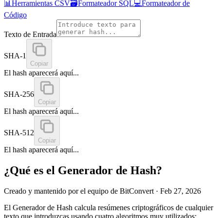
📊
Herramientas CSV
🗃️
Formateador SQL
💻
Formateador de
Código
Texto de Entrada
SHA-1
Copiar
El hash aparecerá aquí...
SHA-256
Copiar
El hash aparecerá aquí...
SHA-512
Copiar
El hash aparecerá aquí...
¿Qué es el Generador de Hash?
Creado y mantenido por el equipo de BitConvert
· Feb 27, 2026
El Generador de Hash calcula resúmenes criptográficos de cualquier
texto que introduzcas usando cuatro algoritmos muy utilizados: