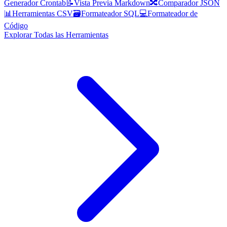
Generador Crontab
📝
Vista Previa Markdown
🔀
Comparador JSON
📊
Herramientas CSV
🗃️
Formateador SQL
💻
Formateador de
Código
Explorar Todas las Herramientas