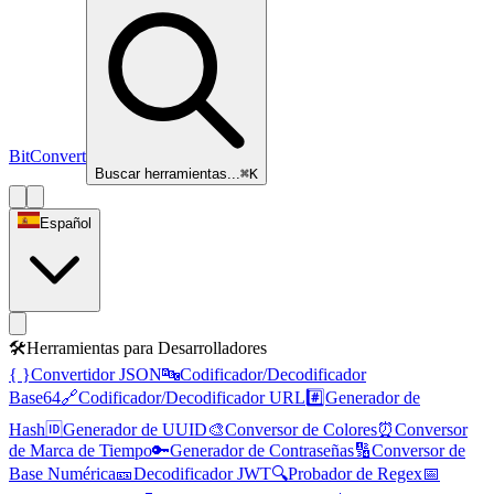
BitConvert
Buscar herramientas...
⌘K
Español
🛠️
Herramientas para Desarrolladores
{ }
Convertidor JSON
🔤
Codificador/Decodificador
Base64
🔗
Codificador/Decodificador URL
#️⃣
Generador de
Hash
🆔
Generador de UUID
🎨
Conversor de Colores
⏰
Conversor
de Marca de Tiempo
🔑
Generador de Contraseñas
🔢
Conversor de
Base Numérica
🎫
Decodificador JWT
🔍
Probador de Regex
📅