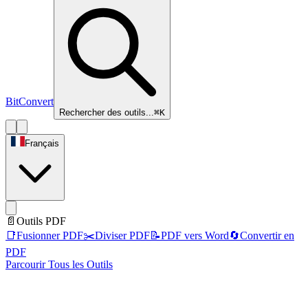
BitConvert
Rechercher des outils...
⌘K
Français
📄
Outils PDF
📑
Fusionner PDF
✂️
Diviser PDF
📝
PDF vers Word
🔄
Convertir en
PDF
Parcourir Tous les Outils