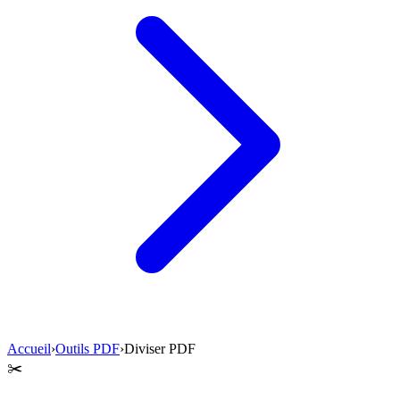
Accueil
›
Outils PDF
›
Diviser PDF
✂️